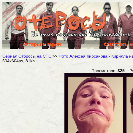
Актеры и герои
Смотреть о
Сериал Отбросы на СТС
>>
Фото Алексея Кирсанова - Кирилла и
604x604px, 81kb
:: Просмотров:
325
:: Р