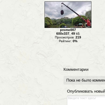
promo007
600x337
,
49
kБ
Просмотров:
219
Рейтинг:
0%
Комментарии
Пока не было комме
Опубликовать новы