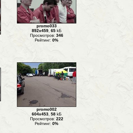
promo033
892x459
,
65
kБ
Просмотров:
346
Рейтинг:
0%
promo002
604x453
,
58
kБ
Просмотров:
222
Рейтинг:
0%