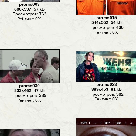
promo003
600x337
,
57
kБ
Просмотров:
763
promo015
Рейтинг:
0%
544x552
,
54
kБ
Просмотров:
430
Рейтинг:
0%
promo023
promo030
889x453
,
61
kБ
833x462
,
47
kБ
Просмотров:
382
Просмотров:
389
Рейтинг:
0%
Рейтинг:
0%