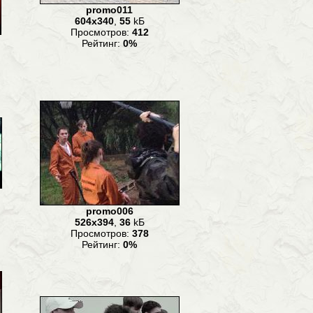
promo011
604x340
,
55
kБ
Просмотров:
412
Рейтинг:
0%
promo006
526x394
,
36
kБ
Просмотров:
378
Рейтинг:
0%