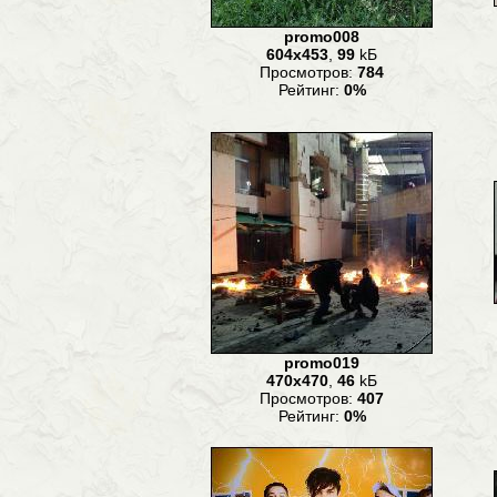
promo008
604x453
,
99
kБ
Просмотров:
784
Рейтинг:
0%
promo019
470x470
,
46
kБ
Просмотров:
407
Рейтинг:
0%