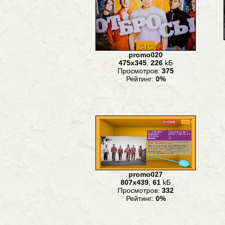
promo020
475x345
,
226
kБ
Просмотров:
375
Рейтинг:
0%
promo027
807x439
,
61
kБ
Просмотров:
332
Рейтинг:
0%