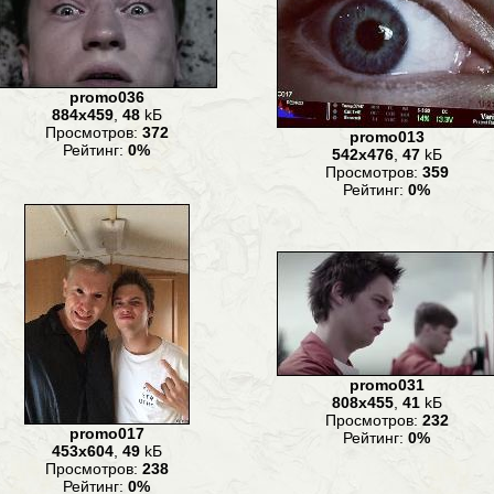
promo036
884x459
,
48
kБ
Просмотров:
372
promo013
Рейтинг:
0%
542x476
,
47
kБ
Просмотров:
359
Рейтинг:
0%
promo031
808x455
,
41
kБ
Просмотров:
232
promo017
Рейтинг:
0%
453x604
,
49
kБ
Просмотров:
238
Рейтинг:
0%