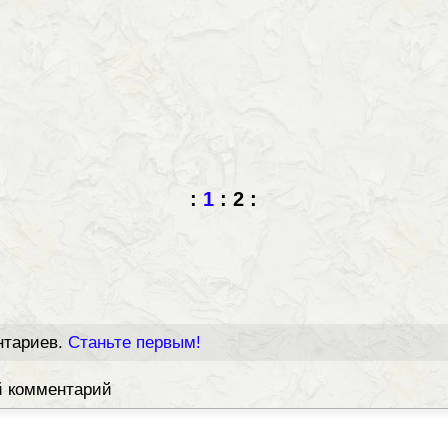
:
1
:
2
:
нтариев.
Станьте первым!
й комментарий