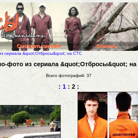
Смотреть онлайн
Скачать
з сериала &quot;Отбросы&quot; на СТС
о-фото из сериала &quot;Отбросы&quot; на
Всего фотографий: 37
:
1
:
2
: