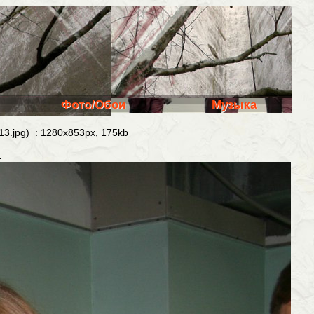
Фото/Обои
Музыка
13.jpg) : 1280x853px, 175kb
1