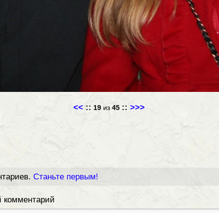
<<
::
::
>>>
19
из
45
нтариев.
Станьте первым!
й комментарий