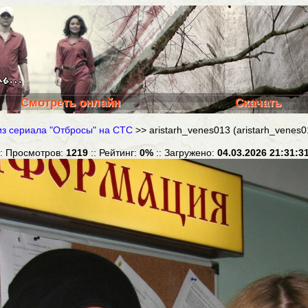
Смотреть онлайн
Скачать
из сериала "Отбросы" на СТС
>> aristarh_venes013 (aristarh_venes0
:: Просмотров:
1219
:: Рейтинг:
0%
:: Загружено:
04.03.2026 21:31:3